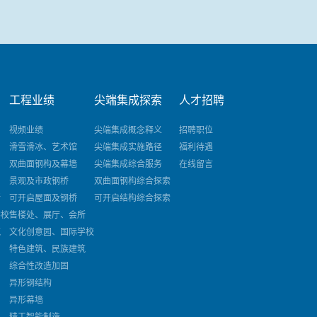
工程业绩
尖端集成探索
人才招聘
视频业绩
尖端集成概念释义
招聘职位
滑雪滑冰、艺术馆
尖端集成实施路径
福利待遇
双曲面钢构及幕墙
尖端集成综合服务
在线留言
景观及市政钢桥
双曲面钢构综合探索
所
可开启屋面及钢桥
可开启结构综合探索
学校
售楼处、展厅、会所
筑
文化创意园、国际学校
特色建筑、民族建筑
综合性改造加固
异形钢结构
异形幕墙