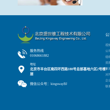
公
视
服务热线
公
01068661882
组
资
地址
发
北京市丰台区南四环西路188号总部基地六区2号楼7
层
对
企
微信公众号：kingswayBJ
联