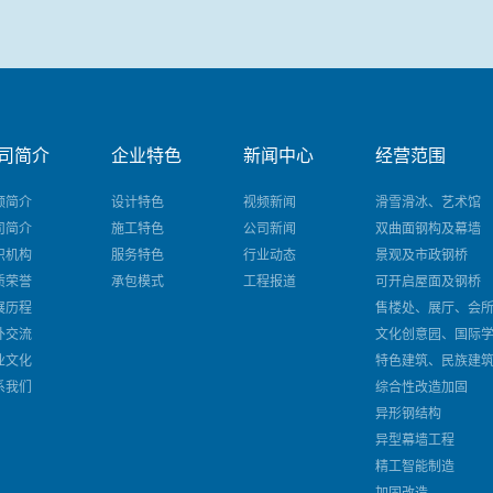
司简介
企业特色
新闻中心
经营范围
频简介
设计特色
视频新闻
滑雪滑冰、艺术馆
司简介
施工特色
公司新闻
双曲面钢构及幕墙
织机构
服务特色
行业动态
景观及市政钢桥
质荣誉
承包模式
工程报道
可开启屋面及钢桥
展历程
售楼处、展厅、会
外交流
文化创意园、国际
业文化
特色建筑、民族建
系我们
综合性改造加固
异形钢结构
异型幕墙工程
精工智能制造